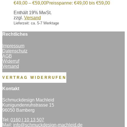
€
49,00
–
€
59,00
Preisspanne: €49,00 bis €59,00
Enthält 19% MwSt.
zzgl.
Versand
Lieferzeit: ca. 5-7 Werktage
Rechtliches
Impressum
Datenschutz
AGB
Widerruf
Versand
VERTRAG WIDERRUFEN
Kontakt
Schmuckdesign Machleid
Kunigundenruhstrasse 15
96050 Bamberg
Tel:
0160 | 10 13 507
Mail:
info@schmuckdesign-machleid.de